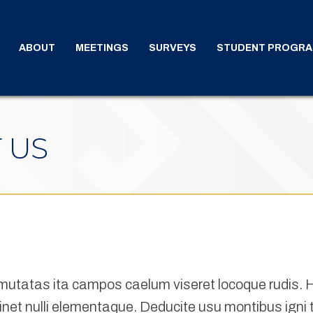
ABOUT
MEETINGS
SURVEYS
STUDENT PROGR
 US
utatas ita campos caelum viseret locoque rudis. Hom
net nulli elementaque. Deducite usu montibus igni 