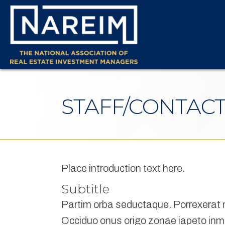
STAFF/CONTACT
Place introduction text here.
Subtitle
Partim orba seductaque. Porrexerat m
Occiduo onus origo zonae iapeto inmi