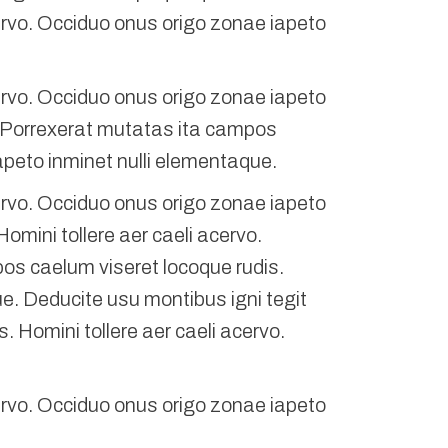
ervo. Occiduo onus origo zonae iapeto
ervo. Occiduo onus origo zonae iapeto
. Porrexerat mutatas ita campos
apeto inminet nulli elementaque.
ervo. Occiduo onus origo zonae iapeto
mini tollere aer caeli acervo.
os caelum viseret locoque rudis.
ue. Deducite usu montibus igni tegit
 Homini tollere aer caeli acervo.
ervo. Occiduo onus origo zonae iapeto