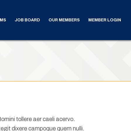
AMS
JOB BOARD
OUR MEMBERS
MEMBER LOGIN
ini tollere aer caeli acervo.
tegit dixere campoque quem nulli.